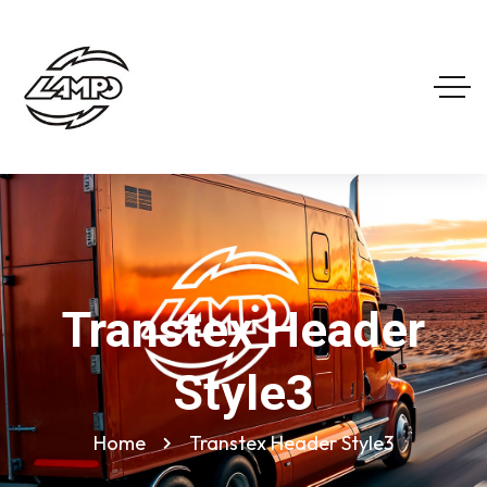
Transtex Header
Style3
Home
Transtex Header Style3