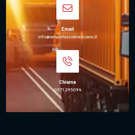
Email
info@lampotoscobresciano.it
Chiama
0571 295094