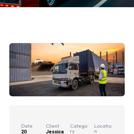
Date
Client
Catego
Locatio
ry
n
20
Jessica