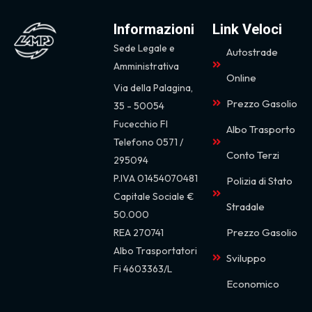
Informazioni
Link Veloci
Sede Legale e
Autostrade
Amministrativa
Online
Via della Palagina,
Prezzo Gasolio
35 - 50054
Fucecchio FI
Albo Trasporto
Telefono 0571 /
Conto Terzi
295094
P.IVA 01454070481
Polizia di Stato
Capitale Sociale €
Stradale
50.000
Prezzo Gasolio
REA 270741
Albo Trasportatori
Sviluppo
Fi
4603363/L
Economico