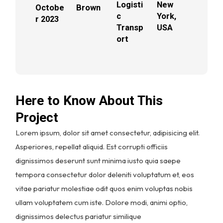
Logisti
New
Octobe
Brown
c
York,
r 2023
Transp
USA
ort
Here to Know About This
Project
Lorem ipsum, dolor sit amet consectetur, adipisicing elit.
Asperiores, repellat aliquid. Est corrupti officiis
dignissimos deserunt sunt minima iusto quia saepe
tempora consectetur dolor deleniti voluptatum et, eos
vitae pariatur molestiae odit quos enim voluptas nobis
ullam voluptatem cum iste. Dolore modi, animi optio,
dignissimos delectus pariatur similique