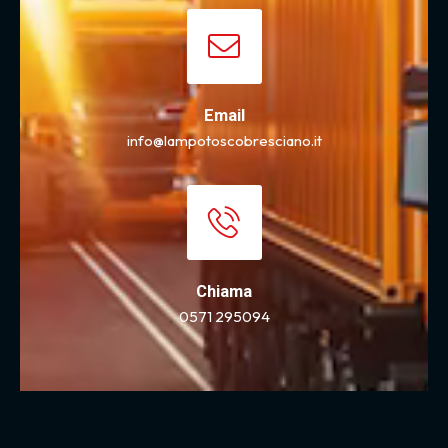
Email
info@lampotoscobresciano.it
Chiama
0571 295094